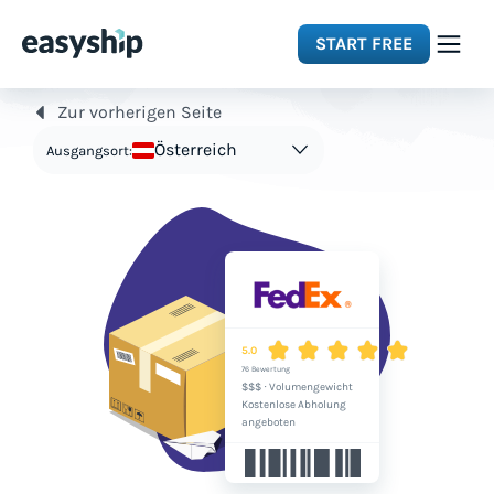
START FREE
Zur vorherigen Seite
Solutions
Österreich
Ausgangsort:
Features
Integrations
Resources
5.0
76 Bewertung
$$$
·
Volumengewicht
Pricing
Kostenlose Abholung
angeboten