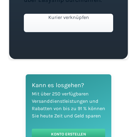
Kurier verknüpfen
Kann es losgehen?
Mit über 250 verfügbaren
Versanddienstleistungen und
Rabatten von bis zu 91 % können
Sie heute Zeit und Geld sparen
KONTO ERSTELLEN