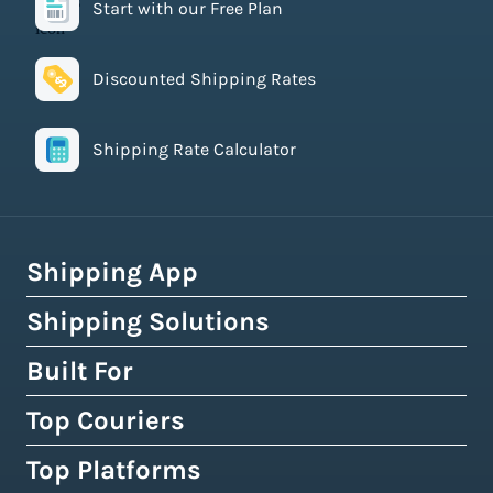
Start with our Free Plan
Discounted Shipping Rates
Shipping Rate Calculator
Shipping App
Shipping Solutions
How Easyship Works
Multi-Carrier Shipping Software
Built For
Global Fulfillment Network
Smart Shipping Dashboard
Pick & Pack Fulfillment
Top Couriers
eCommerce Shipping
Shipping Rules & Automation
3PL Fulfillment Centres
High-Volume Brands
Top Platforms
USPS