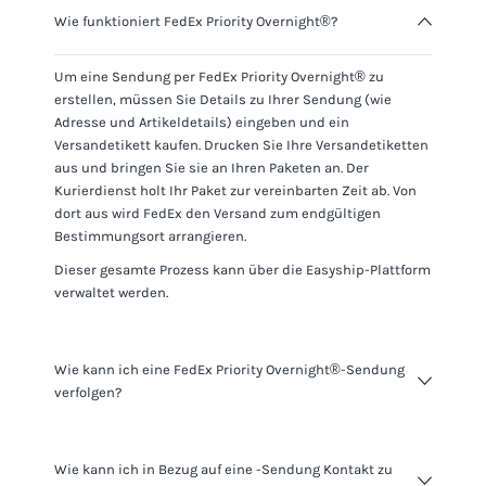
Wie funktioniert FedEx Priority Overnight®?
Um eine Sendung per
FedEx Priority Overnight®
zu
erstellen, müssen Sie Details zu Ihrer Sendung (wie
Adresse und Artikeldetails) eingeben und ein
Versandetikett kaufen. Drucken Sie Ihre Versandetiketten
aus und bringen Sie sie an Ihren Paketen an. Der
Kurierdienst holt Ihr Paket zur vereinbarten Zeit ab. Von
dort aus wird
FedEx
den Versand zum endgültigen
Bestimmungsort arrangieren.
Dieser gesamte Prozess kann über die Easyship-Plattform
verwaltet werden.
Wie kann ich eine FedEx Priority Overnight®-Sendung
verfolgen?
Sie können Sendungen mit
FedEx Priority Overnight®
Wie kann ich in Bezug auf eine -Sendung Kontakt zu
mithilfe der für die jeweilige Sendung bereitgestellten