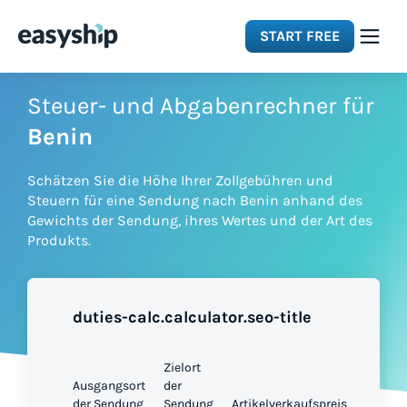
START FREE
Solutions
Steuer- und Abgabenrechner für
Benin
Features
Schätzen Sie die Höhe Ihrer Zollgebühren und
Steuern für eine Sendung nach Benin anhand des
Integrations
Gewichts der Sendung, ihres Wertes und der Art des
Produkts.
Resources
duties-calc.calculator.seo-title
Pricing
Zielort
Ausgangsort
der
der Sendung
Sendung
Artikelverkaufspreis