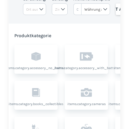
ANGEBOT ANF
Produktkategorie
items.category.accessory_no_battery
items.category.accessory_with_battery
items.ca
items.category.books_collectibles
items.category.cameras
items.categ