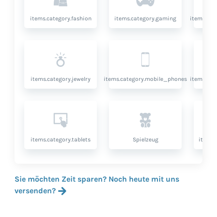
items.category.fashion
items.category.gaming
items.cat
items.category.jewelry
items.category.mobile_phones
items.cat
items.category.tablets
Spielzeug
items.
Sie möchten Zeit sparen? Noch heute mit uns
versenden?