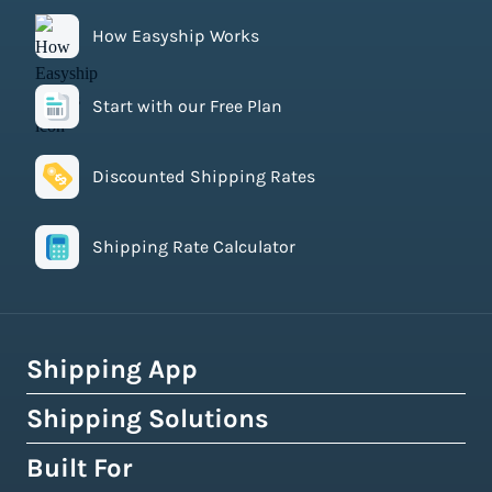
How Easyship Works
Start with our Free Plan
Discounted Shipping Rates
Shipping Rate Calculator
Shipping App
Shipping Solutions
How Easyship Works
Multi-Carrier Shipping Software
Built For
Global Fulfillment Network