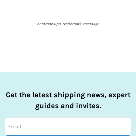
Beschränkungen für Dinge wie Alkohol, Lebensmittel und
andere Artikel gibt. Bei
FedEx Priority®
stand-Alone
Bei
FedEx Priority®
-Sendungen ist bei Lieferung eine
Batteries are not allowed
Unterschrift erforderlich. Damit eine Lieferung übergeben
common.ups-trademark-message
werden kann, muss eine Person an der Zieladresse
anwesend sein, um die Sendung in Empfang zu nehmen.
Get the latest shipping news, expert
guides and invites.