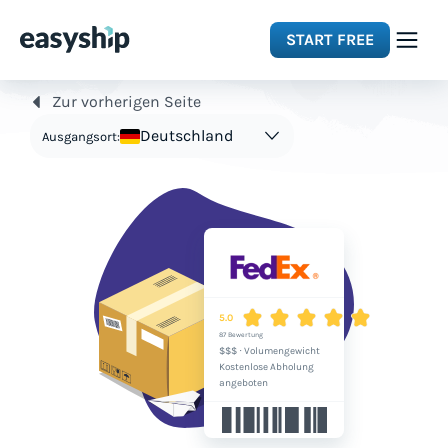
START FREE
Zur vorherigen Seite
Solutions
Deutschland
Ausgangsort:
Features
Integrations
Resources
5.0
87 Bewertung
$$$
·
Volumengewicht
Pricing
Kostenlose Abholung
angeboten