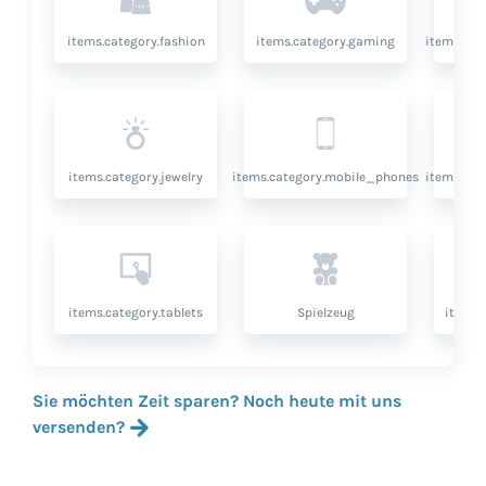
items.category.fashion
items.category.gaming
items.cat
items.category.jewelry
items.category.mobile_phones
items.cat
items.category.tablets
Spielzeug
items.
Sie möchten Zeit sparen? Noch heute mit uns
versenden?