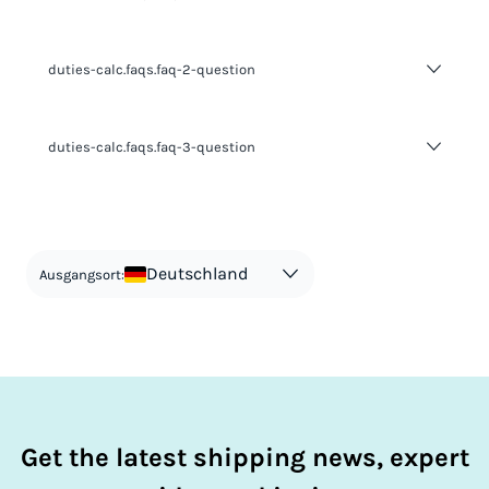
duties-calc.faqs.faq-2-question
duties-calc.faqs.faq-2-answer-1
duties-calc.faqs.faq-3-question
duties-calc.faqs.faq-3-answer-1
Deutschland
Ausgangsort:
Get the latest shipping news, expert