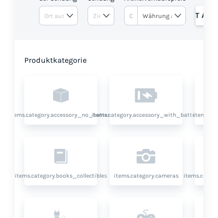
ANGEBOT ANF
Produktkategorie
items.category.accessory_no_battery
items.category.accessory_with_battery
items.ca
items.category.books_collectibles
items.category.cameras
items.categ