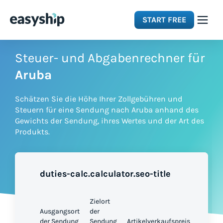
START FREE
Solutions
Steuer- und Abgabenrechner für
Aruba
Features
Schätzen Sie die Höhe Ihrer Zollgebühren und
Steuern für eine Sendung nach Aruba anhand des
Integrations
Gewichts der Sendung, ihres Wertes und der Art des
Produkts.
Resources
duties-calc.calculator.seo-title
Pricing
Zielort
Ausgangsort
der
der Sendung
Sendung
Artikelverkaufspreis