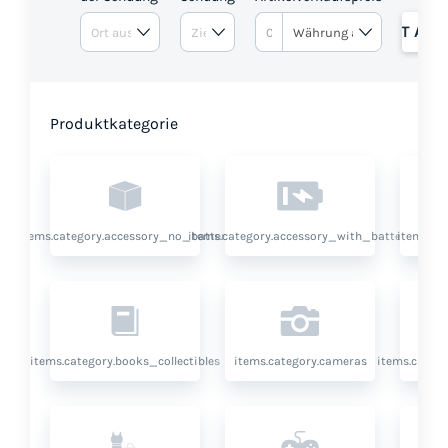
ANGEBOT ANF
Produktkategorie
items.category.accessory_no_battery
items.category.accessory_with_battery
items.ca
items.category.books_collectibles
items.category.cameras
items.categ