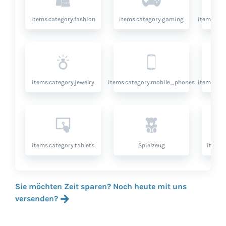
items.category.fashion
items.category.gaming
items.cat
items.category.jewelry
items.category.mobile_phones
items.cat
items.category.tablets
Spielzeug
items.
Sie möchten Zeit sparen? Noch heute mit uns
versenden?