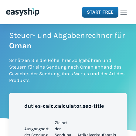
START FREE
Solutions
Steuer- und Abgabenrechner für
Oman
Features
Schätzen Sie die Höhe Ihrer Zollgebühren und
Steuern für eine Sendung nach Oman anhand des
Integrations
Gewichts der Sendung, ihres Wertes und der Art des
Produkts.
Resources
duties-calc.calculator.seo-title
Pricing
Zielort
Ausgangsort
der
der Sendung
Sendung
Artikelverkaufspreis