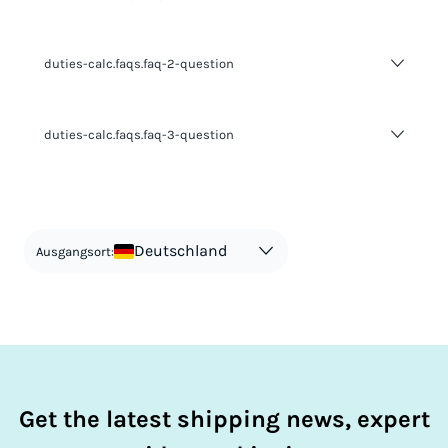
duties-calc.faqs.faq-2-question
duties-calc.faqs.faq-2-answer-1
duties-calc.faqs.faq-3-question
duties-calc.faqs.faq-3-answer-1
Deutschland
Ausgangsort:
Get the latest shipping news, expert