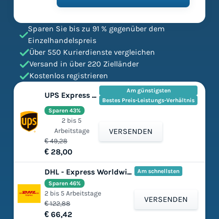
Sparen Sie bis zu 91 % gegenüber dem
Einzelhandelspreis
Über 550 Kurierdienste vergleichen
Versand in über 220 Zielländer
Kostenlos registrieren
Am günstigsten
UPS Express Saver®
Bestes Preis-Leistungs-Verhältnis
Sparen 43%
2 bis 5
Arbeitstage
VERSENDEN
€ 49,28
€ 28,00
DHL - Express Worldwide
Am schnellsten
Sparen 46%
2 bis 5 Arbeitstage
VERSENDEN
€ 122,88
€ 66,42