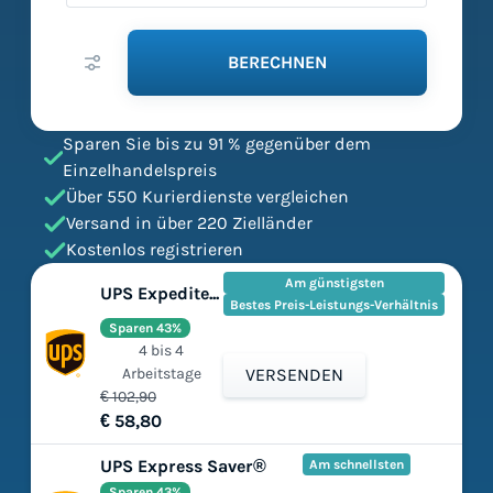
BERECHNEN
Sparen Sie bis zu 91 % gegenüber dem
Einzelhandelspreis
Über 550 Kurierdienste vergleichen
Versand in über 220 Zielländer
Kostenlos registrieren
Am günstigsten
UPS Expedited®
Bestes Preis-Leistungs-Verhältnis
Sparen 43%
4 bis 4
Arbeitstage
VERSENDEN
€ 102,90
€ 58,80
UPS Express Saver®
Am schnellsten
Sparen 43%