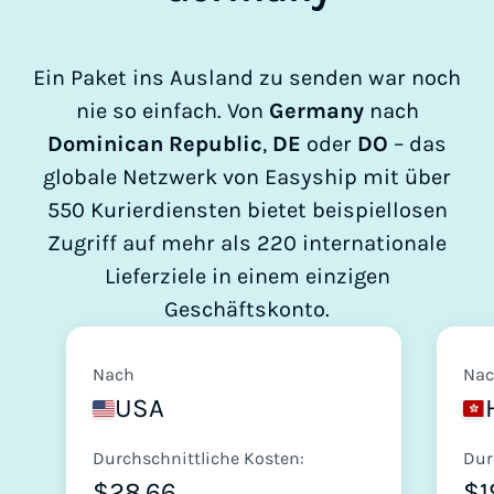
Ein Paket ins Ausland zu senden war noch
nie so einfach. Von
Germany
nach
Dominican Republic
,
DE
oder
DO
– das
globale Netzwerk von Easyship mit über
550 Kurierdiensten bietet beispiellosen
Zugriff auf mehr als 220 internationale
Lieferziele in einem einzigen
Geschäftskonto.
Nach
Na
USA
Durchschnittliche Kosten:
Dur
$28.66
$1