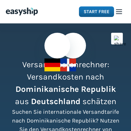
START FREE
Solutions
Features
Versandkostenrechner:
Integrations
Versandkosten nach
Dominikanische Republik
Resources
aus
Deutschland
schätzen
Pricing
Suchen Sie internationale Versandtarife
nach Dominikanische Republik? Nutzen
Sie den Versandkostenrechner von