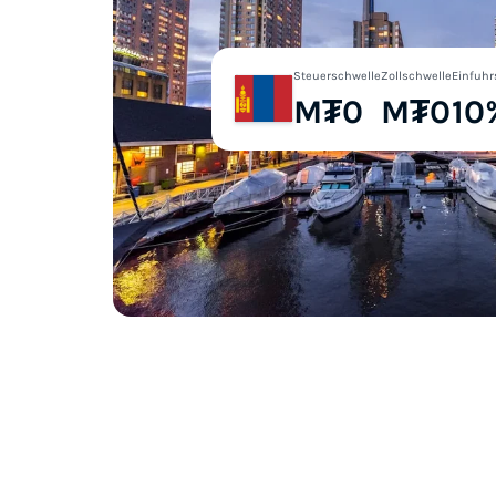
Steuerschwelle
Zollschwelle
Einfuhr
M₮0
M₮0
10