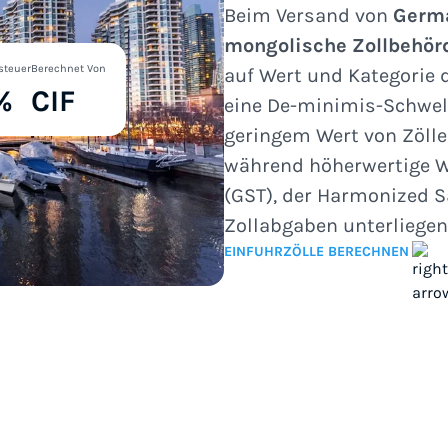
Beim Versand von
Germ
mongolische Zollbehör
steuer
Berechnet Von
auf Wert und Kategorie 
%
CIF
eine De-minimis-Schwel
geringem Wert von Zölle
während höherwertige W
(GST), der Harmonized S
Zollabgaben unterliegen
EINFUHRZÖLLE BERECHNEN