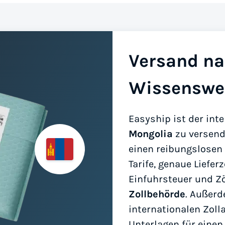
Versand na
Wissenswe
Easyship ist der int
Mongolia
zu versende
einen reibungslosen 
Tarife, genaue Liefe
Einfuhrsteuer und Z
Zollbehörde
. Außerd
internationalen Zoll
Unterlagen für einen