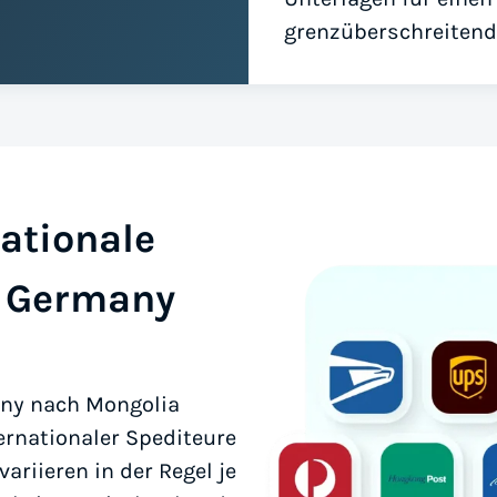
grenzüberschreitend
ationale
s Germany
any nach Mongolia
ernationaler Spediteure
ariieren in der Regel je