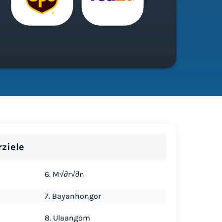
rziele
6. M√∂r√∂n
7. Bayanhongor
8. Ulaangom