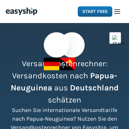
START FREE
Solutions
Features
Versandkostenrechner:
Integrations
Versandkosten nach
Papua-
Neuguinea
aus
Deutschland
Resources
schätzen
Pricing
Suchen Sie internationale Versandtarife
nach Papua-Neuguinea? Nutzen Sie den
Versandkostenrechner von Easyship, um