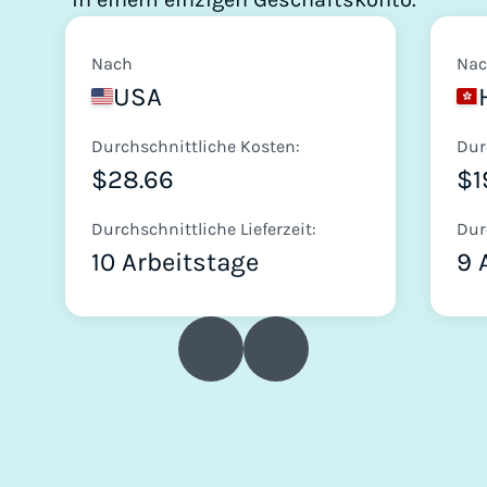
Nach
Na
USA
Durchschnittliche Kosten:
Dur
$28.66
$1
Durchschnittliche Lieferzeit:
Dur
10 Arbeitstage
9 