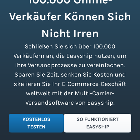
größere, leichtere Pakete mehr Platz in
Sie ein Konto erstellen und innerhalb
keine Mindestversandmengen, sodass
einem Lieferfahrzeug beanspruchen.
Verkäufer Können Sich
von Minuten Versandetiketten für diese
diese Rabatte für Unternehmen jeder
Erfahren Sie mehr über die
Kurierdienste generieren.
Größe zugänglich sind.
Melden Sie sich
Berechnung des Volumengewichts.
für einen kostenlosen Plan an
Nicht Irren
, um
sofort Zugang zu diesen Einsparungen
zu erhalten und Ihren Versandprozess
Schließen Sie sich über 100.000
zu vereinfachen.
Verkäufern an, die Easyship nutzen, um
ihre Versandprozesse zu vereinfachen.
Sparen Sie Zeit, senken Sie Kosten und
skalieren Sie Ihr E-Commerce-Geschäft
weltweit mit der Multi-Carrier-
Versandsoftware von Easyship.
KOSTENLOS
SO FUNKTIONIERT
TESTEN
EASYSHIP