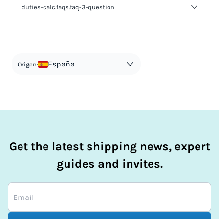
duties-calc.faqs.faq-3-question
duties-calc.faqs.faq-3-answer-1
España
Origen:
Get the latest shipping news, expert
guides and invites.