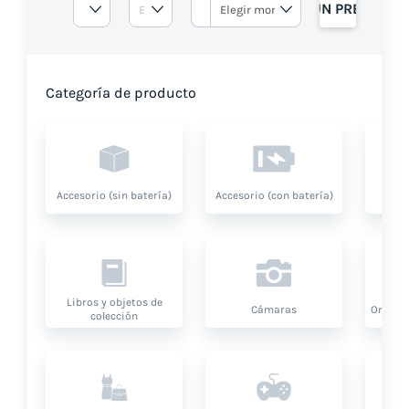
OBTENGA UN PRESUPUE
Categoría de producto
Accesorio (sin batería)
Accesorio (con batería)
A
Libros y objetos de
Cámaras
Ordenad
colección