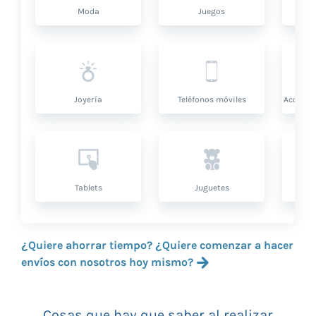
Moda
Juegos
Sa
Joyería
Teléfonos móviles
Accesor
Tablets
Juguetes
¿Quiere ahorrar tiempo? ¿Quiere comenzar a hacer
envíos con nosotros hoy mismo?
Cosas que hay que saber al realizar