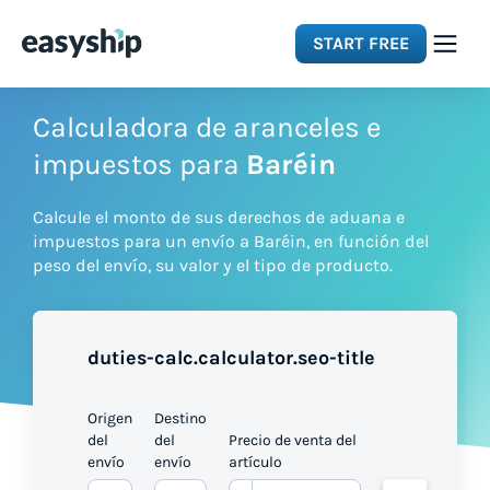
START FREE
Solutions
Calculadora de aranceles e
impuestos para
Baréin
Features
Calcule el monto de sus derechos de aduana e
impuestos para un envío a Baréin, en función del
Integrations
peso del envío, su valor y el tipo de producto.
Resources
duties-calc.calculator.seo-title
Pricing
Origen
Destino
del
del
Precio de venta del
envío
envío
artículo