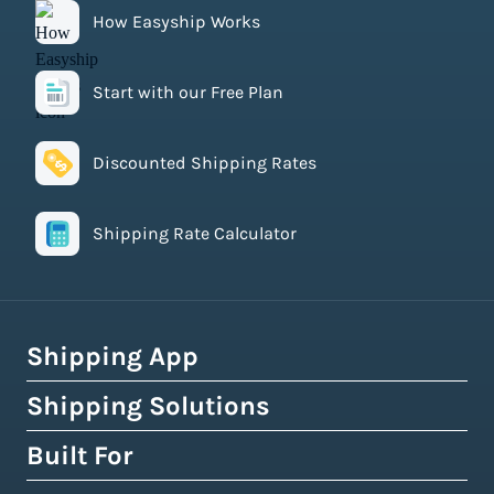
How Easyship Works
Start with our Free Plan
Discounted Shipping Rates
Shipping Rate Calculator
Shipping App
Shipping Solutions
How Easyship Works
Multi-Carrier Shipping Software
Built For
Global Fulfillment Network
Smart Shipping Dashboard