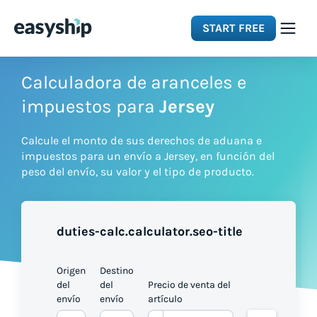
START FREE
Solutions
Calculadora de aranceles e
impuestos para
Jersey
Features
Calcule el monto de sus derechos de aduana e
impuestos para un envío a Jersey, en función del
Integrations
peso del envío, su valor y el tipo de producto.
Resources
duties-calc.calculator.seo-title
Pricing
Origen
Destino
del
del
Precio de venta del
envío
envío
artículo