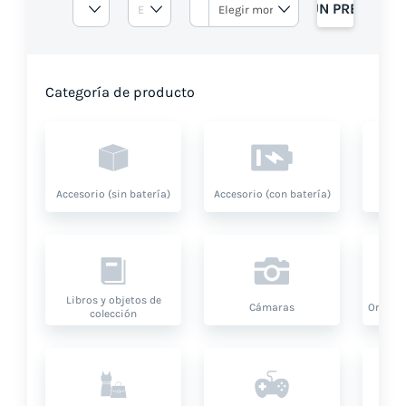
OBTENGA UN PRESUPUE
Categoría de producto
Accesorio (sin batería)
Accesorio (con batería)
A
Libros y objetos de
Cámaras
Ordenad
colección