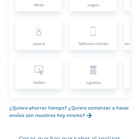
Moda
Juegos
Sa
Joyería
Teléfonos móviles
Accesor
Tablets
Juguetes
¿Quiere ahorrar tiempo? ¿Quiere comenzar a hacer
envíos con nosotros hoy mismo?
Cosas que hay que saber al realizar