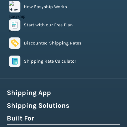
How Easyship Works
Start with our Free Plan
Discounted Shipping Rates
Shipping Rate Calculator
Shipping App
Shipping Solutions
How Easyship Works
Multi-Carrier Shipping Software
Built For
Global Fulfillment Network