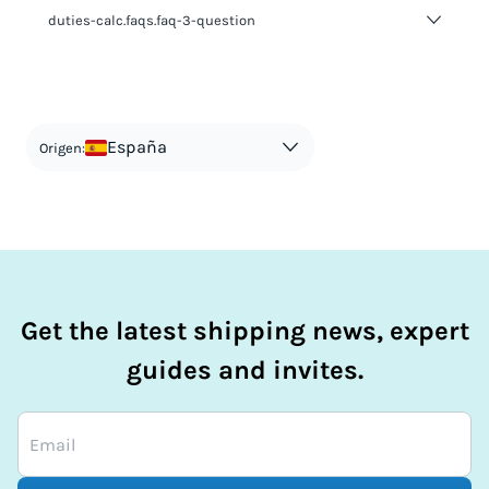
duties-calc.faqs.faq-3-question
duties-calc.faqs.faq-3-answer-1
España
Origen:
Get the latest shipping news, expert
guides and invites.