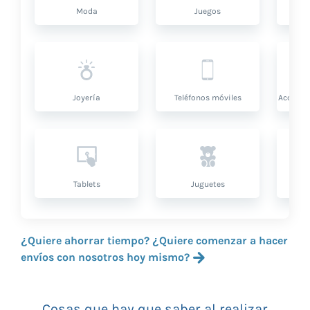
Moda
Juegos
Sa
Joyería
Teléfonos móviles
Accesor
Tablets
Juguetes
¿Quiere ahorrar tiempo? ¿Quiere comenzar a hacer
envíos con nosotros hoy mismo?
Cosas que hay que saber al realizar