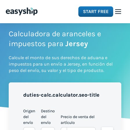
START FREE
Solutions
Calculadora de aranceles e
impuestos para
Jersey
Features
Calcule el monto de sus derechos de aduana e
impuestos para un envío a Jersey, en función del
Integrations
peso del envío, su valor y el tipo de producto.
Resources
duties-calc.calculator.seo-title
Pricing
Origen
Destino
del
del
Precio de venta del
envío
envío
artículo