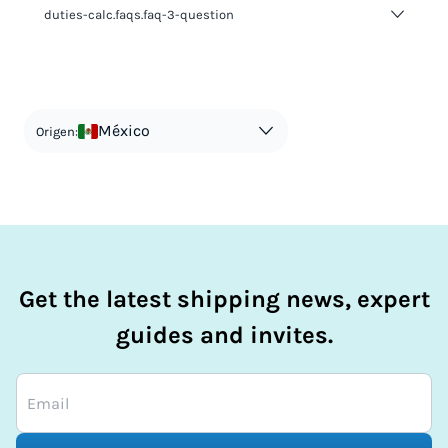
duties-calc.faqs.faq-3-question
duties-calc.faqs.faq-3-answer-1
México
Origen:
Get the latest shipping news, expert
guides and invites.