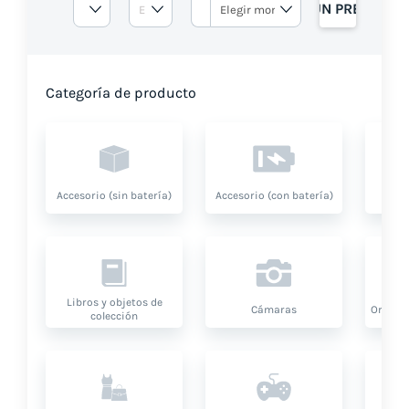
OBTENGA UN PRESUPUE
Categoría de producto
Accesorio (sin batería)
Accesorio (con batería)
A
Libros y objetos de
Cámaras
Ordenad
colección