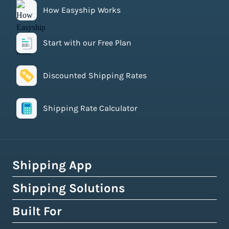
How Easyship Works
Start with our Free Plan
Discounted Shipping Rates
Shipping Rate Calculator
Shipping App
Shipping Solutions
How Easyship Works
Multi-Carrier Shipping Software
Built For
Global Fulfillment Network
Smart Shipping Dashboard