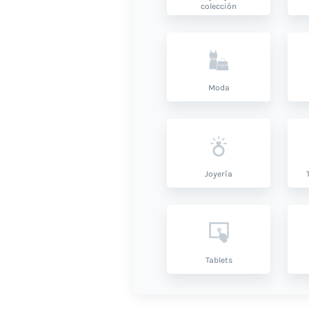
colección
Moda
Joyería
Tablets