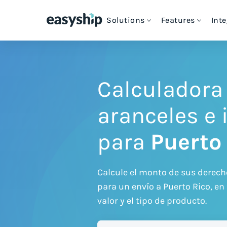
Solutions
Features
Int
Cheapest Way to Ship
Intern
S
For eCommerce Stores
Free Shipping Tools
Couriers & Shipping Solutions
e
C
Calculadora
How Easyship Works
For Enterprise Shipping
Blog & Expert Guides
eCommerce Platforms
aranceles e
S
S
C
G
For Platforms & Developers
Customer Success Stories
para
Puerto
Discounted Rates
Ship from Marketplaces
T
H
VIEW ALL INTEGRATIONS
For Crowdfunding Projects
Contact Us
Calcule el monto de sus derec
Multi-Carrier Comparison
para un envío a Puerto Rico, en 
valor y el tipo de producto.
Cheapest Shipping Labels