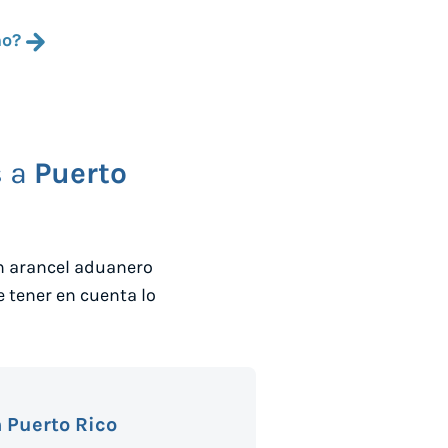
mo?
s a
Puerto
un arancel aduanero
e tener en cuenta lo
 Puerto Rico