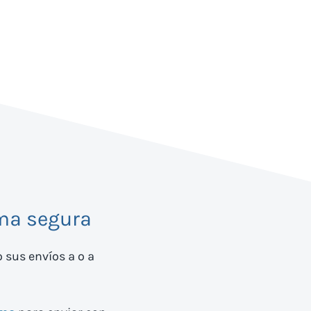
ma segura
o sus envíos a
o a