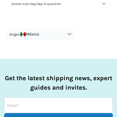
duties-calc.faqs.faq-3-question
duties-calc.faqs.faq-3-answer-1
México
Origen:
Get the latest shipping news, expert
guides and invites.