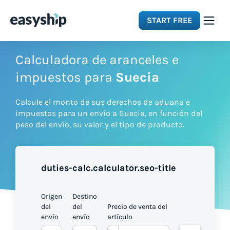
START FREE
Solutions
Calculadora de aranceles e
impuestos para
Suecia
Features
Calcule el monto de sus derechos de aduana e
impuestos para un envío a Suecia, en función del
Integrations
peso del envío, su valor y el tipo de producto.
Resources
duties-calc.calculator.seo-title
Pricing
Origen
Destino
del
del
Precio de venta del
envío
envío
artículo