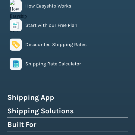
How Easyship Works
Start with our Free Plan
Discounted Shipping Rates
Shipping Rate Calculator
Shipping App
Shipping Solutions
How Easyship Works
Multi-Carrier Shipping Software
Built For
Global Fulfillment Network
Smart Shipping Dashboard