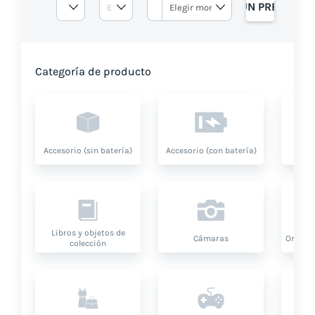
OBTENGA UN PRESUPUE
Categoría de producto
Accesorio (sin batería)
Accesorio (con batería)
A
Libros y objetos de
Cámaras
Ordenad
colección