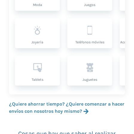
Moda
Juegos
Sa
Joyería
Teléfonos móviles
Accesor
Tablets
Juguetes
¿Quiere ahorrar tiempo? ¿Quiere comenzar a hacer
envíos con nosotros hoy mismo?
Cosas que hay que saber al realizar