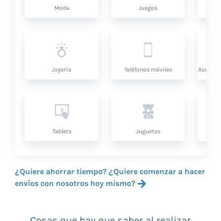
Moda
Juegos
Sa
Joyería
Teléfonos móviles
Accesor
Tablets
Juguetes
¿Quiere ahorrar tiempo? ¿Quiere comenzar a hacer
envíos con nosotros hoy mismo?
Cosas que hay que saber al realizar