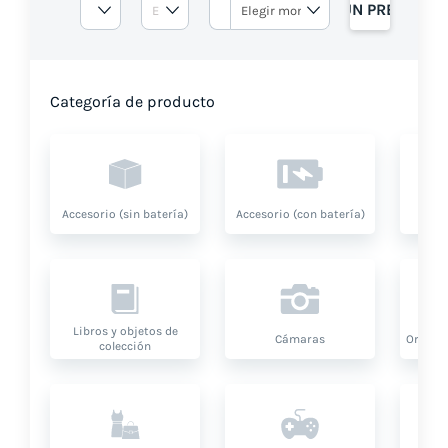
OBTENGA UN PRESUPUE
Categoría de producto
Accesorio (sin batería)
Accesorio (con batería)
A
Libros y objetos de
Cámaras
Ordenad
colección