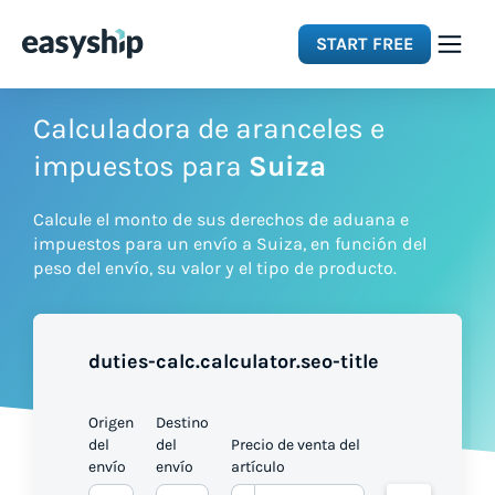
START FREE
Solutions
Calculadora de aranceles e
impuestos para
Suiza
Features
Calcule el monto de sus derechos de aduana e
impuestos para un envío a Suiza, en función del
Integrations
peso del envío, su valor y el tipo de producto.
Resources
duties-calc.calculator.seo-title
Pricing
Origen
Destino
del
del
Precio de venta del
envío
envío
artículo