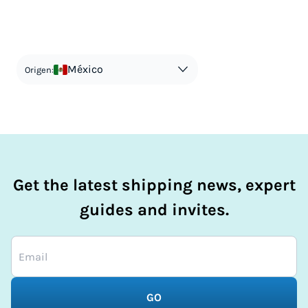
duties-calc.faqs.faq-3-answer-1
México
Origen:
Get the latest shipping news, expert
guides and invites.
GO