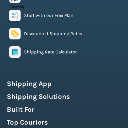
Start with our Free Plan
Discounted Shipping Rates
Shipping Rate Calculator
Shipping App
Shipping Solutions
How Easyship Works
Multi-Carrier Shipping Software
Built For
Global Fulfillment Network
Smart Shipping Dashboard
Pick & Pack Fulfillment
Top Couriers
eCommerce Shipping