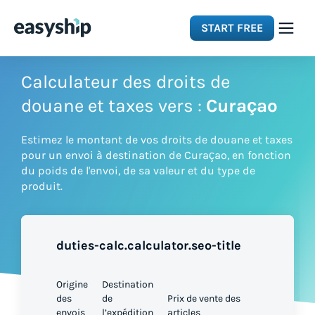
START FREE
Solutions
Calculateur des droits de
douane et taxes vers :
Curaçao
Features
Estimez le montant de vos droits de douane et taxes
pour un envoi à destination de Curaçao, en fonction
Integrations
du poids de l'envoi, de sa valeur et du type de
produit.
Resources
duties-calc.calculator.seo-title
Pricing
Origine
Destination
des
de
Prix de vente des
envois
l’expédition
articles