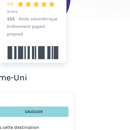
5.0
10 Avis
$$$
·
Poids volumétrique
Enlèvement payant
proposé
ume-Uni
CALCULER
s cette destination