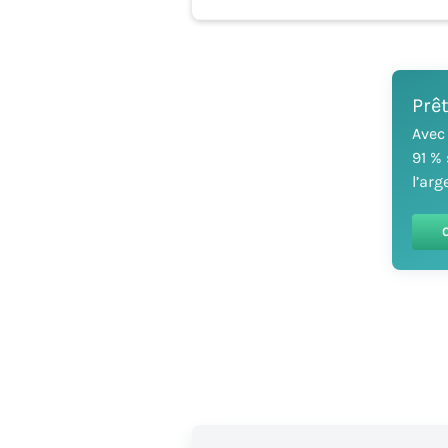
Prêt
Avec
91 %
l’arg