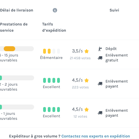
Délai de livraison
Suivi
Prestations de
Tarifs
service
d’expédition
Dépôt
3,5/
5
6 - 15 jours
Enlèvement
Élémentaire
21 458 votes
ouvrables
gratuit
4,5/
5
Enlèvement
2 - 2 jours
payant
Excellent
223 votes
ouvrables
4,5/
5
Enlèvement
1 - 1 jours
payant
Excellent
12 votes
ouvrables
Expéditeur à gros volume ?
Contactez nos experts en expédition