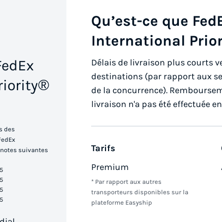
Qu’est-ce que Fed
International Prio
FedEx
Délais de livraison plus courts
destinations (par rapport aux se
riority®
de la concurrence). Rembourseme
livraison n'a pas été effectuée e
s des
 FedEx
Tarifs
s notes suivantes
Premium
5
5
* Par rapport aux autres
5
transporteurs disponibles sur la
5
plateforme Easyship
dial