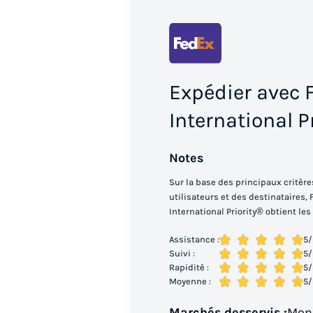
Expédier avec 
International P
Notes
Sur la base des principaux critère
utilisateurs et des destinataires,
International Priority® obtient le
Assistance :
5
/
Suivi :
5
/
Rapidité :
5
/
Moyenne :
5
/
Marchés desservis :
Mon