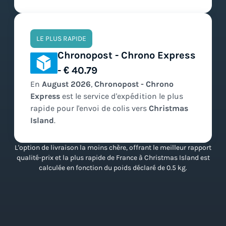
LE PLUS RAPIDE
Chronopost - Chrono Express
- € 40.79
En
August
2026
,
Chronopost - Chrono
Express
est le service d'expédition
le plus
rapide
pour l'envoi de colis vers
Christmas
Island
.
L'option de livraison la moins chère, offrant le meilleur rapport
qualité-prix et la plus rapide de France à Christmas Island est
calculée en fonction du poids déclaré de 0.5 kg.