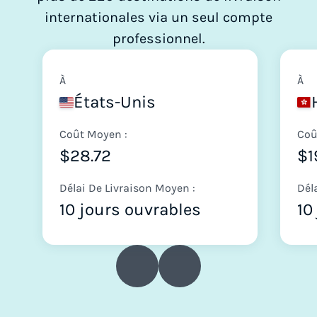
internationales via un seul compte
professionnel.
À
À
États-Unis
Coût Moyen :
Coû
$28.72
$1
Délai De Livraison Moyen :
Dél
10 jours ouvrables
10