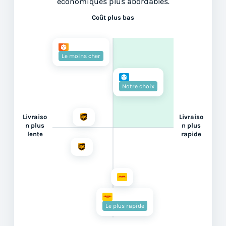
économiques plus abordables.
Coût plus bas
Le moins cher
Notre choix
Livraiso
Livraiso
n plus
n plus
lente
rapide
Le plus rapide