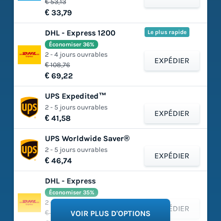
€ 53,13
€ 33,79
DHL - Express 1200
Le plus rapide
Économiser 36%
2 - 4 jours ouvrables
EXPÉDIER
€ 108,76
€ 69,22
UPS Expedited™
2 - 5 jours ouvrables
EXPÉDIER
€ 41,58
UPS Worldwide Saver®
2 - 5 jours ouvrables
EXPÉDIER
€ 46,74
DHL - Express
Économiser 35%
2 - 4 jours ouvrables
EXPÉDIER
€ 93,60
VOIR PLUS D'OPTIONS