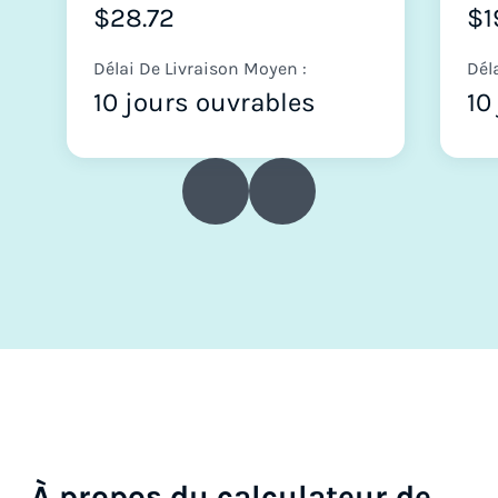
$28.72
$1
Délai De Livraison Moyen :
Dél
10 jours ouvrables
10
À propos du calculateur de