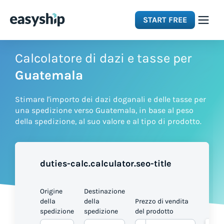
START FREE
Solutions
Calcolatore di dazi e tasse per
Guatemala
Features
Stimare l'importo dei dazi doganali e delle tasse per
una spedizione verso Guatemala, in base al peso
Integrations
della spedizione, al suo valore e al tipo di prodotto.
Resources
duties-calc.calculator.seo-title
Pricing
Origine
Destinazione
della
della
Prezzo di vendita
spedizione
spedizione
del prodotto