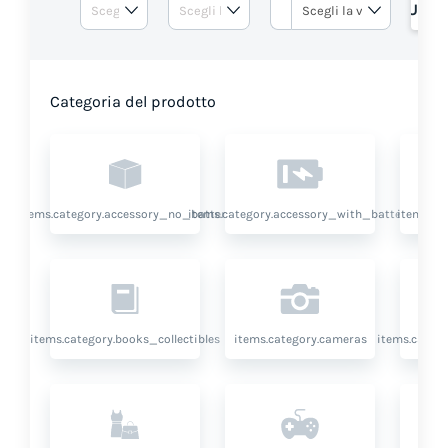
RICHIEDI UN 
Categoria del prodotto
items.category.accessory_no_battery
items.category.accessory_with_battery
items.ca
items.category.books_collectibles
items.category.cameras
items.categ