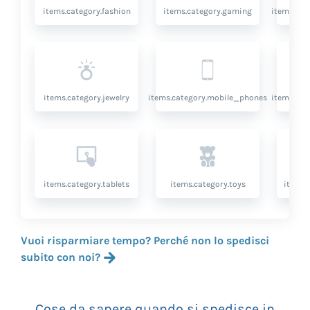
items.category.fashion
items.category.gaming
items.cat
items.category.jewelry
items.category.mobile_phones
items.cat
items.category.tablets
items.category.toys
items.
Vuoi risparmiare tempo? Perché non lo spedisci
subito con noi?
Cose da sapere quando si spedisce in