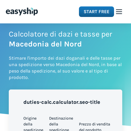
START FREE
Solutions
Calcolatore di dazi e tasse per
Macedonia del Nord
Features
Stimare l'importo dei dazi doganali e delle tasse per
una spedizione verso Macedonia del Nord, in base al
Integrations
peso della spedizione, al suo valore e al tipo di
prodotto.
Resources
duties-calc.calculator.seo-title
Pricing
Origine
Destinazione
della
della
Prezzo di vendita
spedizione
spedizione
del prodotto