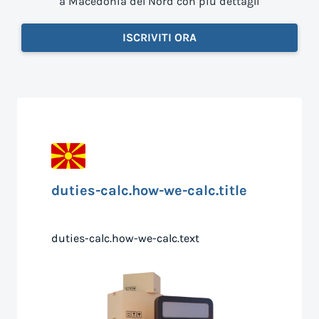
a Macedonia del Nord con più dettagli
ISCRIVITI ORA
duties-calc.how-we-calc.title
duties-calc.how-we-calc.text