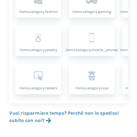
items.category.fashion
items.category.gaming
items.cat
items.category.jewelry
items.category.mobile_phones
items.cat
items.category.tablets
items.category.toys
items.
Vuoi risparmiare tempo? Perché non lo spedisci
subito con noi?