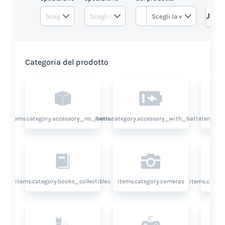
RICHIEDI UN 
Categoria del prodotto
items.category.accessory_no_battery
items.category.accessory_with_battery
items.ca
items.category.books_collectibles
items.category.cameras
items.categ