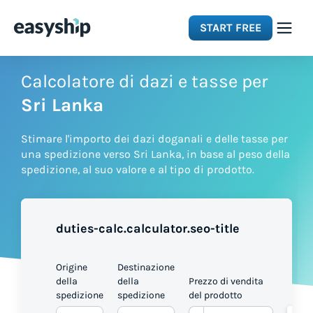
START FREE
Solutions
Calcolatore di dazi e tasse per
Sri Lanka
Features
Stimare l'importo dei dazi doganali e delle tasse per
una spedizione verso Sri Lanka, in base al peso della
Integrations
spedizione, al suo valore e al tipo di prodotto.
Resources
duties-calc.calculator.seo-title
Pricing
Origine
Destinazione
della
della
Prezzo di vendita
spedizione
spedizione
del prodotto