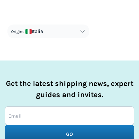
duties-calc.faqs.faq-3-answer-1
Italia
Origine:
Get the latest shipping news, expert
guides and invites.
GO