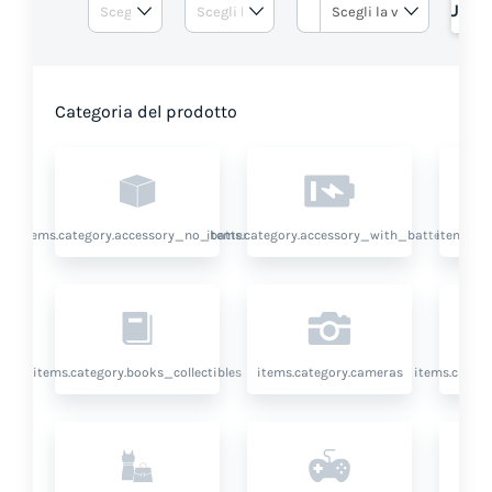
RICHIEDI UN 
Categoria del prodotto
items.category.accessory_no_battery
items.category.accessory_with_battery
items.ca
items.category.books_collectibles
items.category.cameras
items.categ