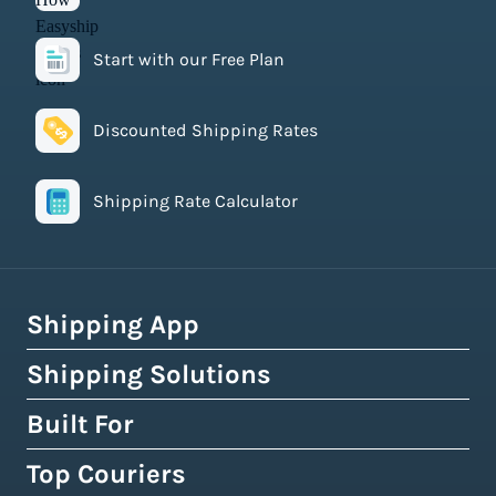
Start with our Free Plan
Discounted Shipping Rates
Shipping Rate Calculator
Shipping App
Shipping Solutions
How Easyship Works
Multi-Carrier Shipping Software
Built For
Global Fulfillment Network
Smart Shipping Dashboard
Pick & Pack Fulfillment
Top Couriers
eCommerce Shipping