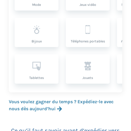
Mode
Jeux vidéo
Santé
Bijoux
Téléphones portables
Artic
Tablettes
Jouets
Vous voulez gagner du temps ? Expédiez-le avec
nous dès aujourd’hui
Ce qu’il faut savoir avant d’expédier vers