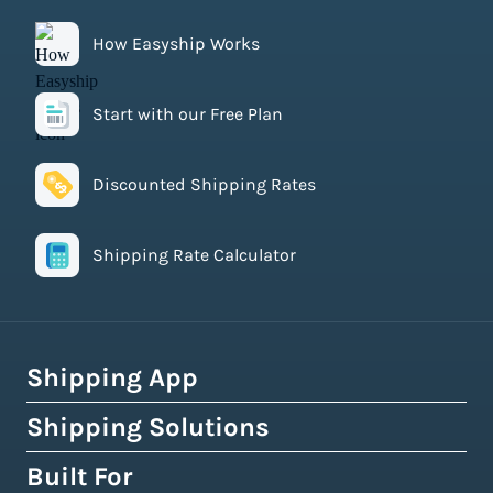
How Easyship Works
Start with our Free Plan
Discounted Shipping Rates
Shipping Rate Calculator
Shipping App
Shipping Solutions
How Easyship Works
Multi-Carrier Shipping Software
Built For
Global Fulfillment Network