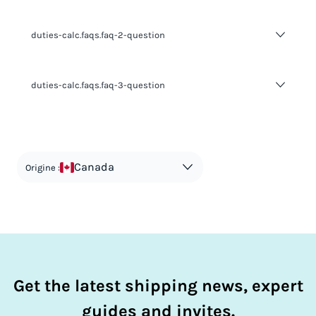
duties-calc.faqs.faq-2-question
duties-calc.faqs.faq-2-answer-1
duties-calc.faqs.faq-3-question
duties-calc.faqs.faq-3-answer-1
Canada
Origine :
Get the latest shipping news, expert
guides and invites.