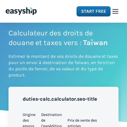
START FREE
Solutions
Calculateur des droits de
douane et taxes vers :
Taïwan
Features
Estimez le montant de vos droits de douane et taxes
pour un envoi à destination de Taïwan, en fonction
Integrations
du poids de l'envoi, de sa valeur et du type de
produit.
Resources
duties-calc.calculator.seo-title
Pricing
Origine
Destination
des
de
Prix de vente des
envois
l’expédition
articles