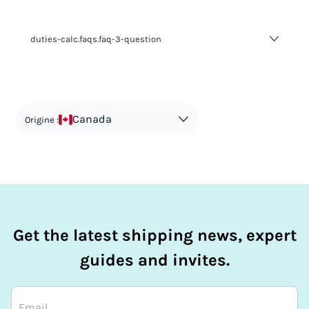
duties-calc.faqs.faq-2-answer-1
duties-calc.faqs.faq-3-question
duties-calc.faqs.faq-3-answer-1
Canada
Origine :
Get the latest shipping news, expert
guides and invites.