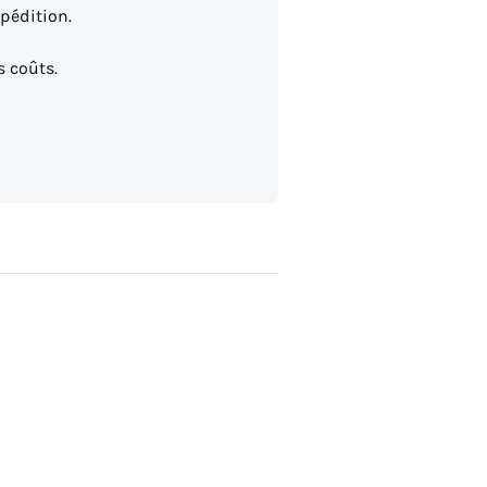
xpédition.
s coûts.