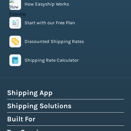
How Easyship Works
Start with our Free Plan
Discounted Shipping Rates
Shipping Rate Calculator
Shipping App
Shipping Solutions
How Easyship Works
Multi-Carrier Shipping Software
Built For
Global Fulfillment Network
Smart Shipping Dashboard
Pick & Pack Fulfillment