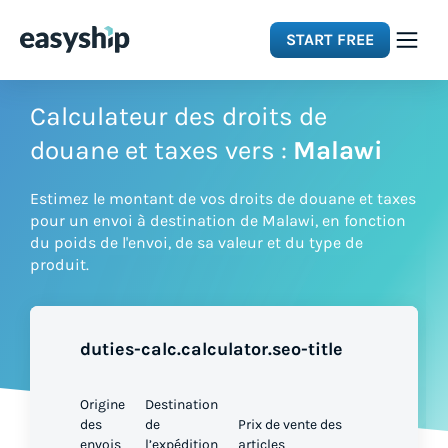
START FREE
Solutions
Calculateur des droits de
douane et taxes vers :
Malawi
Features
Estimez le montant de vos droits de douane et taxes
pour un envoi à destination de Malawi, en fonction
Integrations
du poids de l'envoi, de sa valeur et du type de
produit.
Resources
duties-calc.calculator.seo-title
Pricing
Origine
Destination
des
de
Prix de vente des
envois
l’expédition
articles