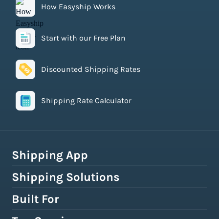
How Easyship Works
Start with our Free Plan
Discounted Shipping Rates
Shipping Rate Calculator
Shipping App
Shipping Solutions
How Easyship Works
Multi-Carrier Shipping Software
Built For
Global Fulfillment Network
Smart Shipping Dashboard
Pick & Pack Fulfillment