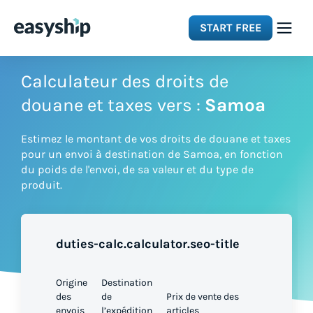
START FREE
Solutions
Calculateur des droits de
douane et taxes vers :
Samoa
Features
Estimez le montant de vos droits de douane et taxes
pour un envoi à destination de Samoa, en fonction
Integrations
du poids de l'envoi, de sa valeur et du type de
produit.
Resources
duties-calc.calculator.seo-title
Pricing
Origine
Destination
des
de
Prix de vente des
envois
l’expédition
articles