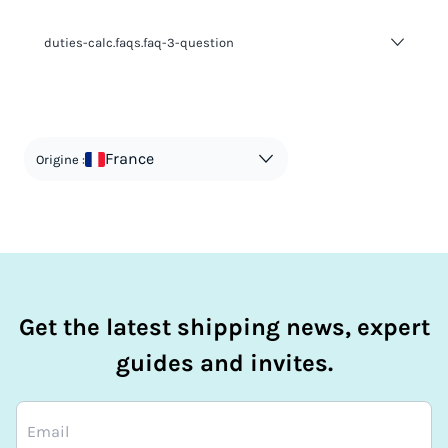
duties-calc.faqs.faq-2-answer-1
duties-calc.faqs.faq-3-question
duties-calc.faqs.faq-3-answer-1
France
Origine :
Get the latest shipping news, expert
guides and invites.