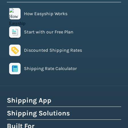
How Easyship Works
Start with our Free Plan
Discounted Shipping Rates
Shipping Rate Calculator
Shipping App
Shipping Solutions
How Easyship Works
Multi-Carrier Shipping Software
Built For
Global Fulfillment Network